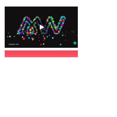
2021 Mary Naudin
Tous droits réservés, Motion Designer freelance Paris -
Mentions légales
Politique de confidentialité
Site réalisé par Marion&Co'm