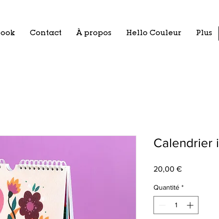
book
Contact
À propos
Hello Couleur
Plus
Calendrier 
Prix
20,00 €
Quantité
*